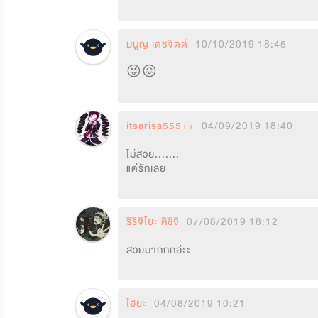
มนูญ เดชจิตต์
10/10/2019 18:45
😜😖
itsarisa555++
04/09/2019 18:40
ไม่สวย.......

แต่รักเลย
ริริจิโยะ คิชิจิ
07/08/2019 18:12
สวยมากกกอ่ะะ
ไฮยะ
04/08/2019 10:21