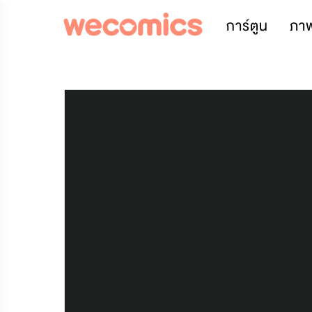
การ์ตูน
ภา