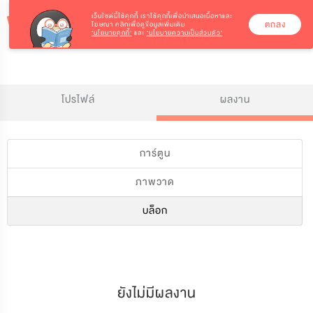
เว็บไซต์นี้ใช้คุกกี้
เราใช้คุกกี้เพื่อนำเสนอเนื้อหาและ
ตกลง
โฆษณา คลิกเพื่อดูข้อมูลเพิ่มเติม
‘นโยบายคุกกี้’
และ
‘นโยบายความเป็นส่วนตัว’
โปรไฟล์
ผลงาน
การ์ตูน
ภาพวาด
บล็อก
ยังไม่มีผลงาน