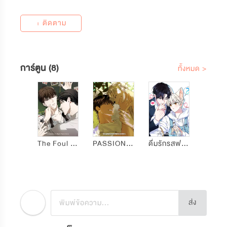
+ ติดตาม
การ์ตูน (8)
ทั้งหมด >
The Foul โกงเกมรัก
PASSION แพชชัน
ดื่มรักรสฟลินน์
ส่ง