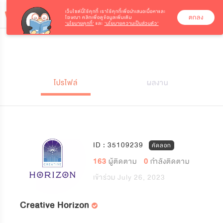
เว็บไซต์นี้ใช้คุกกี้
เราใช้คุกกี้เพื่อนำเสนอเนื้อหาและ
ตกลง
โฆษณา คลิกเพื่อดูข้อมูลเพิ่มเติม
‘นโยบายคุกกี้’
และ
‘นโยบายความเป็นส่วนตัว’
โปรไฟล์
ผลงาน
ID : 35109239
คัดลอก
163
ผู้ติดตาม
0
กำลังติดตาม
เข้าร่วม July 26, 2023
Creative Horizon