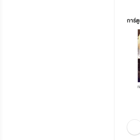
การ์ต