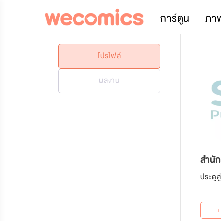
การ์ตูน
ภา
โปรไฟล์
ผลงาน
สำนั
ประตูส
+