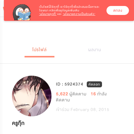
เว็บไซต์นี้ใช้คุกกี้
เราใช้คุกกี้เพื่อนำเสนอเนื้อหาและ
ตกลง
โฆษณา คลิกเพื่อดูข้อมูลเพิ่มเติม
‘นโยบายคุกกี้’
และ
‘นโยบายความเป็นส่วนตัว’
โปรไฟล์
ผลงาน
ID : 5924374
คัดลอก
5,622
ผู้ติดตาม
16
กำลัง
ติดตาม
เข้าร่วม February 08, 2015
ครูกุ๊ก