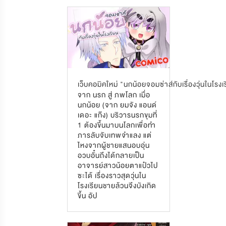
เว็บคอมิคใหม่ "นกน้อยจอมซ่าส์กับเรื่องวุ่นในโรงเ
จาก นรก สู่ ภพโลก เมื่อ
นกน้อย (จาก ยมจัง แอนด์
เดอะ แก๊ง) บริวารนรกขุมที่
1 ต้องขึ้นมาบนโลกเพื่อทำ
ภารลับจับเทพจำแลง แต่
ไหงจากผู้ชายแสนอบอุ่น
อวบอั๋นถึงได้กลายเป็น
อาจารย์สาวน้อยตาแป๋วไป
ซะได้ เรื่องราวสุดวุ่นใน
โรงเรียนชายล้วนจึงบังเกิด
ขึ้น อัป