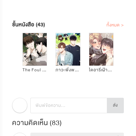
ชั้นหนังสือ (43)
ทั้งหมด >
The Foul โกงเกมรัก
ภาวะพึ่งพาของนิวบี้กับโอลบี้
ไดอารี่เฝ้าสังเกตแดนดิไลออน
ส่ง
ความคิดเห็น (
83
)