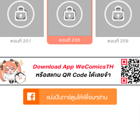
ตอนที่ 208
ตอนที่ 207
ตอนที่ 209