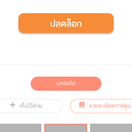
บทถัดไป
เก็บไว้อ่าน
รายละเอียดการ์ตูน