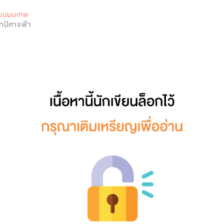
0
กรียนผมเทพ
่าปีศาจฟ้า