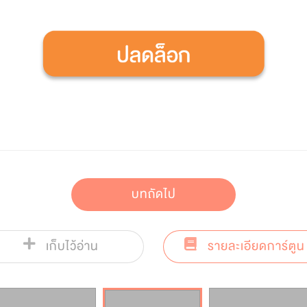
บทถัดไป
เก็บไว้อ่าน
รายละเอียดการ์ตูน