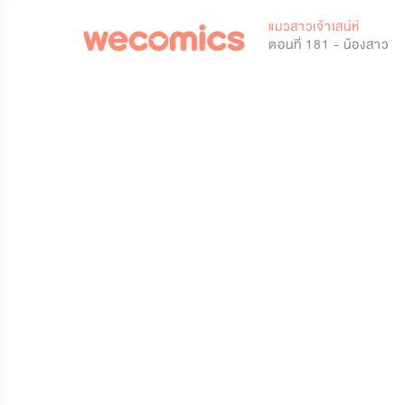
0
แมวสาวเจ้าเสน่ห์
ตอนที่ 181 - น้องสาว