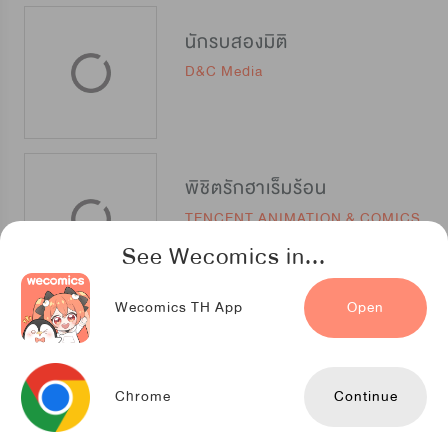
นักรบสองมิติ
D&C Media
พิชิตรักฮาเร็มร้อน
TENCENT ANIMATION & COMICS
See Wecomics in...
Wecomics TH App
Open
การรุกรานของจักรพรรดิอมตะ
iQIYIcomics
Chrome
Continue