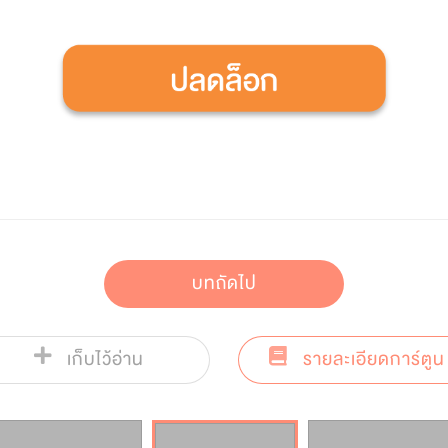
บทถัดไป
เก็บไว้อ่าน
รายละเอียดการ์ตูน