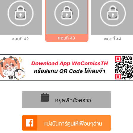
ตอนที่ 43
ตอนที่ 42
ตอนที่ 44
หยุดพักชั่วคราว