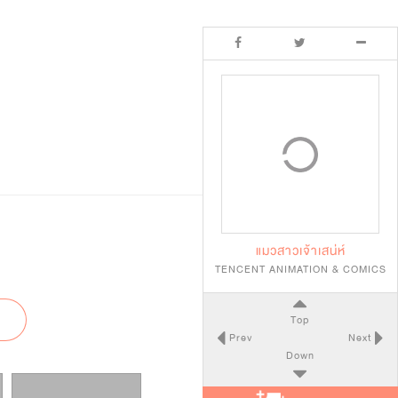
แมวสาวเจ้าเสน่ห์
TENCENT ANIMATION & COMICS
Top
Prev
Next
Down