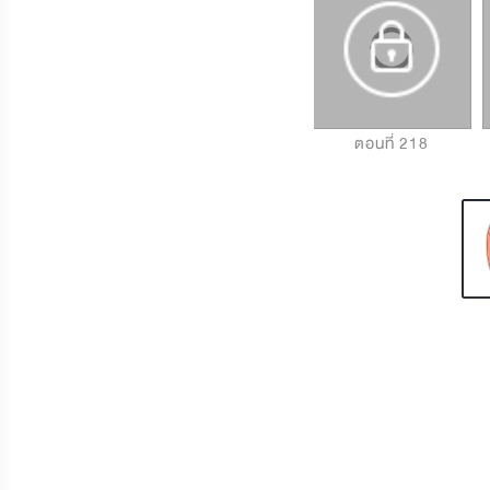
ตอนที่ 216
ตอนที่ 217
ตอนที่ 218