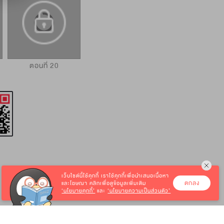
ตอนที่ 20
ตอนที่ 21
ตอนที่ 22
เว็บไซต์นี้ใช้คุกกี้
เราใช้คุกกี้เพื่อนำเสนอเนื้อหา
ตกลง
และโฆษณา คลิกเพื่อดูข้อมูลเพิ่มเติม
‘นโยบายคุกกี้’
และ
‘นโยบายความเป็นส่วนตัว’