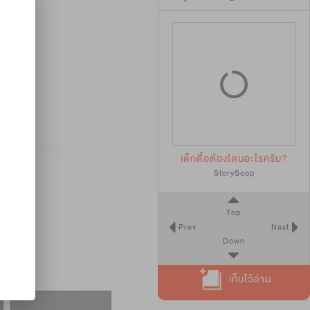
เด็กดื้อต้องโดนอะไรครับ?
StorySoop
Top
Prev
Next
Down
เก็บไว้อ่าน