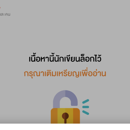
0
?
คนละคน