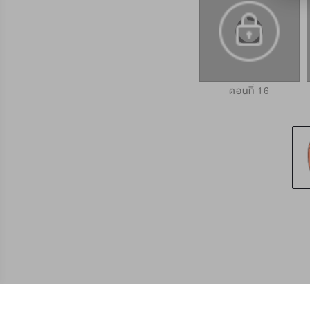
ตอนที่ 14
ตอนที่ 15
ตอนที่ 16