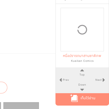
หนึ่งปรารถนาสามชาติภพ
Kuaikan Comics
Top
Prev
Next
Down
เก็บไว้อ่าน