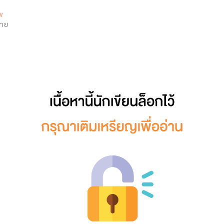
0
พ
มาย