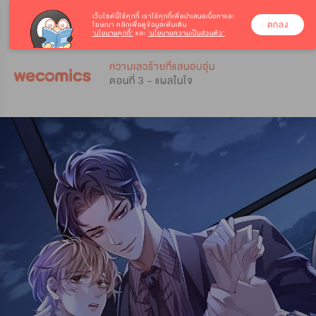
เว็บไซต์นี้ใช้คุกกี้
เราใช้คุกกี้เพื่อนำเสนอเนื้อหาและ
ตกลง
โฆษณา คลิกเพื่อดูข้อมูลเพิ่มเติม
‘นโยบายคุกกี้’
และ
‘นโยบายความเป็นส่วนตัว’
0
0
ความเลวร้ายที่แสนอบอุ่น
ตอนที่ 3 - แผลในใจ