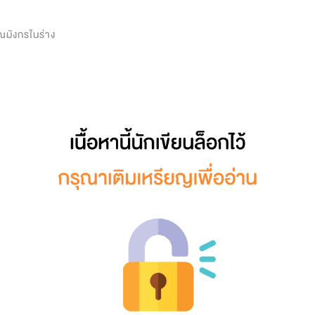
0
ณมังกรในร่าง