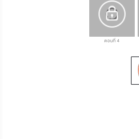
ตอนที่ 2
ตอนที่ 3
ตอนที่ 4