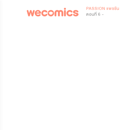
0
PASSION แพชชัน
ตอนที่ 6 -