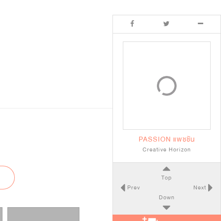
PASSION แพชชัน
Creative Horizon
Top
Prev
Next
Down