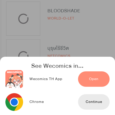
BLOODSHADE
WORLD-O-LET
บุรุษไร้ชีวิต
NETCOMICS
See Wecomics in...
Wecomics TH App
Open
Love in Hell
สำนักพิมพ์ Siam Content Partners
Chrome
Continue