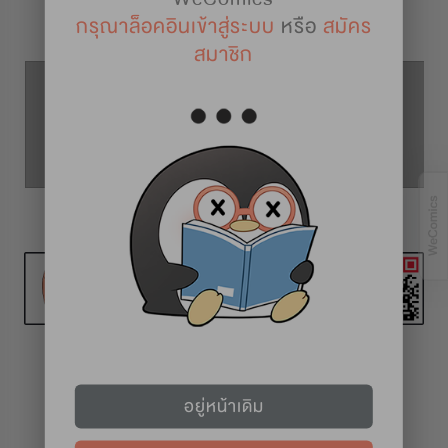
รายละเอียดการ์ตูน
กรุณาล็อคอินเข้าสู่ระบบ
หรือ
สมัคร
สมาชิก
ตอนที่ 5
ตอนที่ 4
ตอนที่ 6
ทุก 2 สัปดาห์ (วันศุกร์)
อยู่หน้าเดิม