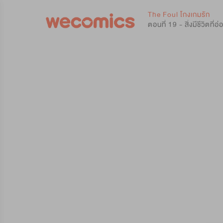
0
The Foul โกงเกมรัก
ตอนที่ 19 - สิ่งมีชีวิตที่อ