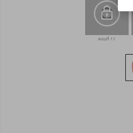
ตอนที่ 15
ตอนที่ 16
ตอนที่ 17