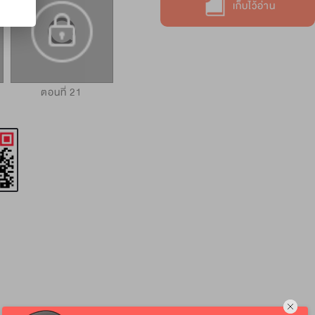
เก็บไว้อ่าน
ตอนที่ 21
ตอนที่ 22
ตอนที่ 23