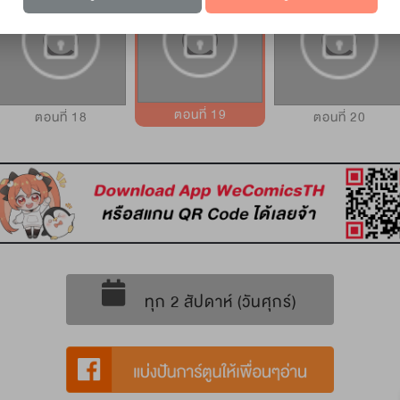
ตอนที่ 19
ตอนที่ 18
ตอนที่ 20
ทุก 2 สัปดาห์ (วันศุกร์)