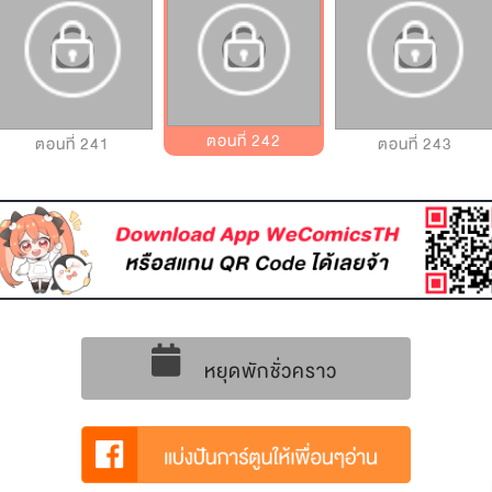
ตอนที่ 242
ตอนที่ 241
ตอนที่ 243
หยุดพักชั่วคราว