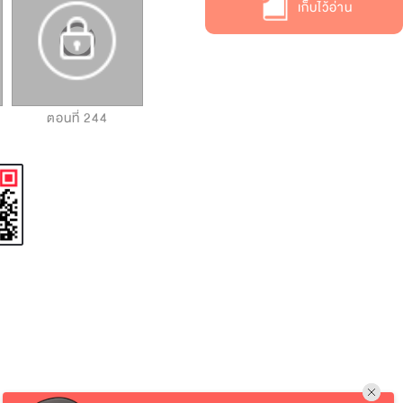
เก็บไว้อ่าน
ตอนที่ 244
ตอนที่ 245
ตอนที่ 246