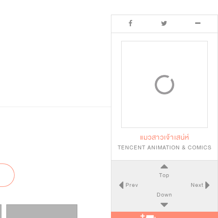
แมวสาวเจ้าเสน่ห์
TENCENT ANIMATION & COMICS
Top
Prev
Next
Down