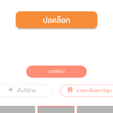
บทถัดไป
เก็บไว้อ่าน
รายละเอียดการ์ตูน