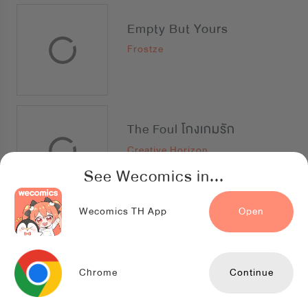
Empty But Yours
Frostze
The Foul โกงเกมรัก
Creative Horizon
See Wecomics in...
Wecomics TH App
Open
The Darkest Red
สำนักพิมพ์ Siam Content Partners
Chrome
Continue