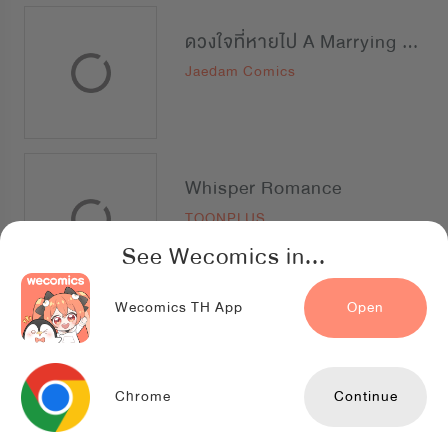
ดวงใจที่หายไป A Marrying Man
Jaedam Comics
Whisper Romance
TOONPLUS
See Wecomics in...
Wecomics TH App
Open
PASSION แพชชัน
Creative Horizon
Chrome
Continue