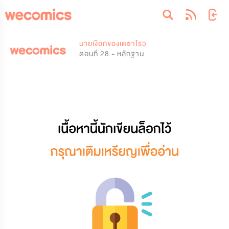
0
0
นายเงือกของเดซาโรว
ตอนที่ 28 - หลักฐาน