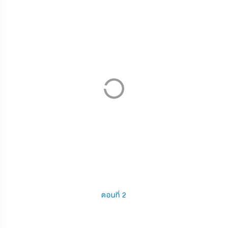
ตอนที่ 2