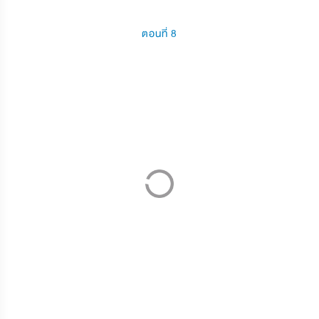
ตอนที่ 8