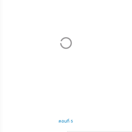
ตอนที่ 5