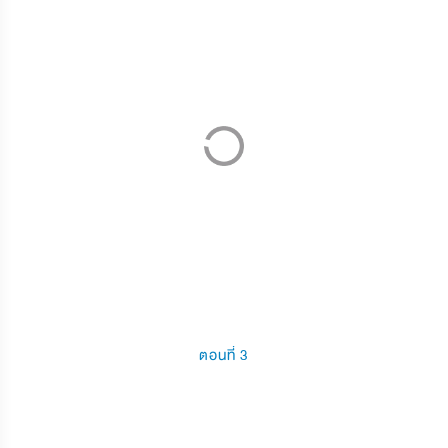
ตอนที่ 3