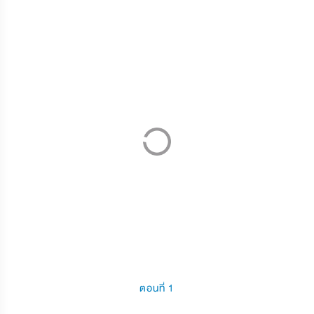
ตอนที่ 1