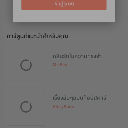
เข้าสู่ระบบ
การ์ตูนที่แนะนำสำหรับคุณ
กลิ่นรักในความทรงจำ
Mr.Blue
เรื่องลับๆฉบับท็อปสตาร์
StorySoop