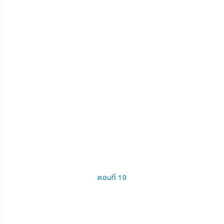
ตอนที่ 19