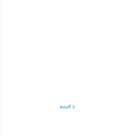
ตอนที่ 3