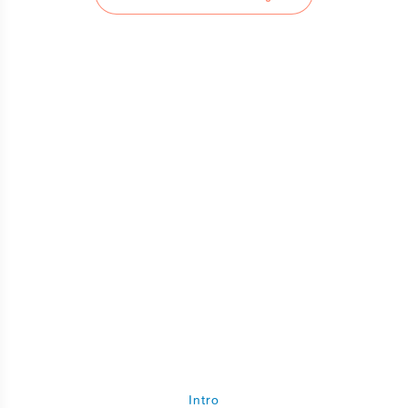
Intro