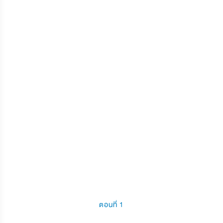
ตอนที่ 1