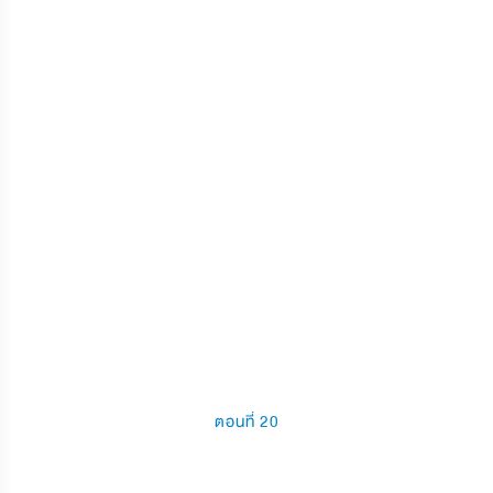
ตอนที่ 20