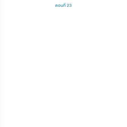
ตอนที่ 23