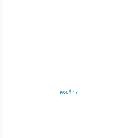
ตอนที่ 17