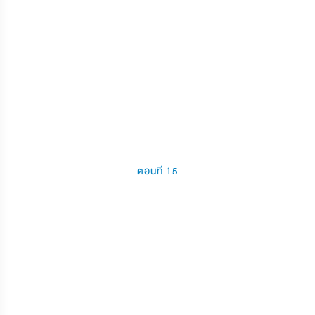
ตอนที่ 15