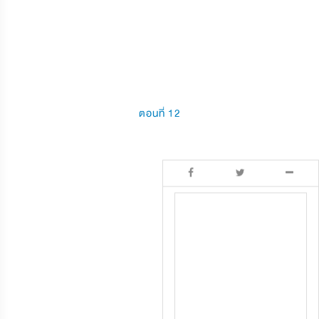
ตอนที่ 12