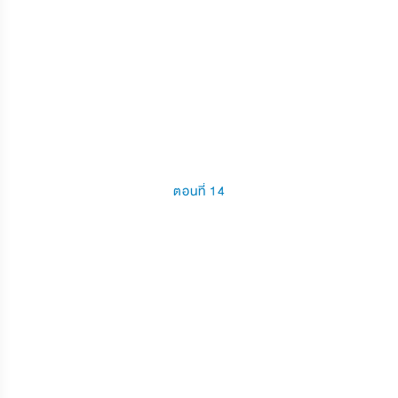
ตอนที่ 14