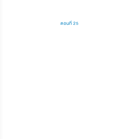
ตอนที่ 25