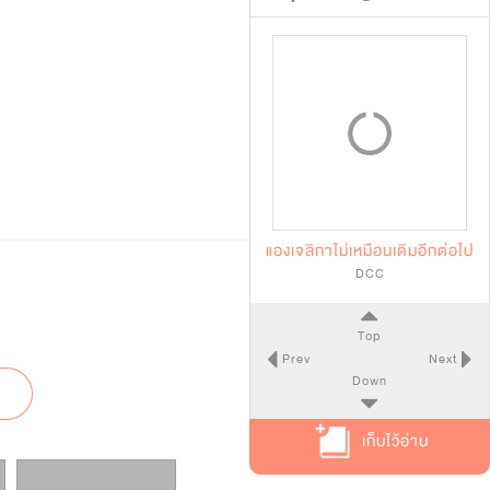
แองเจลิกาไม่เหมือนเดิมอีกต่อไป
DCC
Top
Prev
Next
Down
เก็บไว้อ่าน