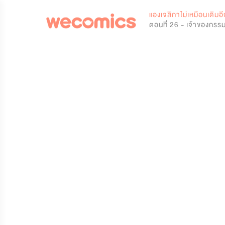
0
แองเจลิกาไม่เหมือนเดิมอ
ตอนที่ 26 - เจ้าของกรรมส