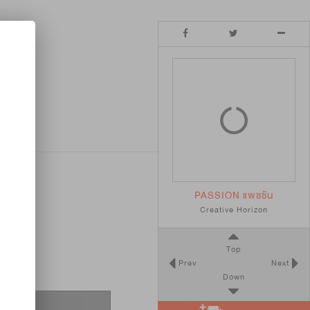
PASSION แพชชัน
Creative Horizon
Top
Prev
Next
Down