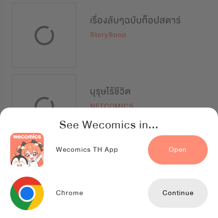
เรื่องลับๆฉบับท็อปสตาร์
StorySoop
บุรุษไร้ชีวิต
NETCOMICS
See Wecomics in...
Wecomics TH App
Open
รักสามเส้าเราสามคน (Bluffing)
Seoul Media Comics
Chrome
Continue