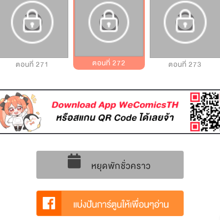
ตอนที่ 272
ตอนที่ 271
ตอนที่ 273
หยุดพักชั่วคราว