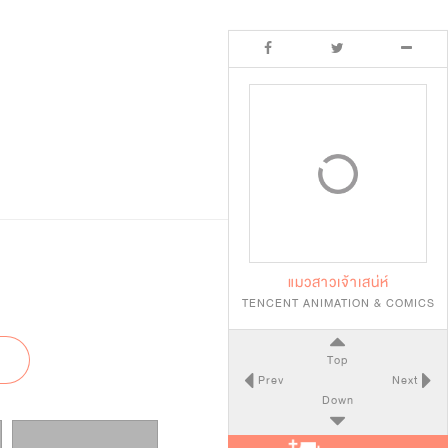
แมวสาวเจ้าเสน่ห์
TENCENT ANIMATION & COMICS
Top
Prev
Next
Down