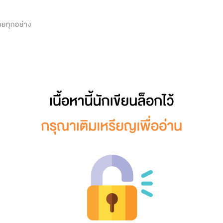
0
วยทุกอย่าง