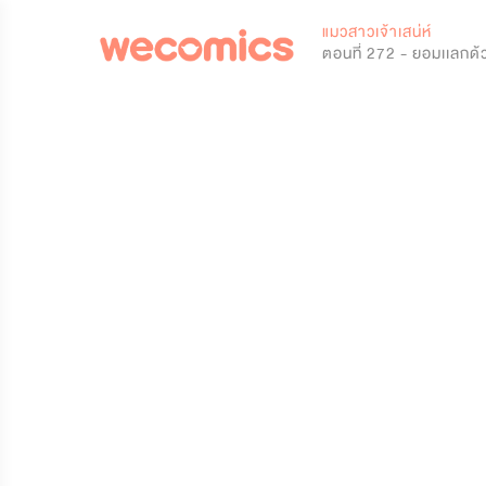
0
แมวสาวเจ้าเสน่ห์
ตอนที่ 272 - ยอมเเลกด้