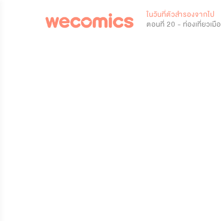
0
ในวันที่ตัวสำรองจากไป
ตอนที่ 20 - ท่องเที่ยวเ