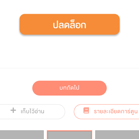
บทถัดไป
เก็บไว้อ่าน
รายละเอียดการ์ตูน