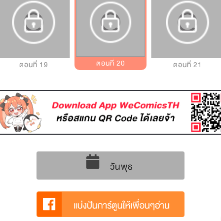
ตอนที่ 20
ตอนที่ 19
ตอนที่ 21
วันพุธ