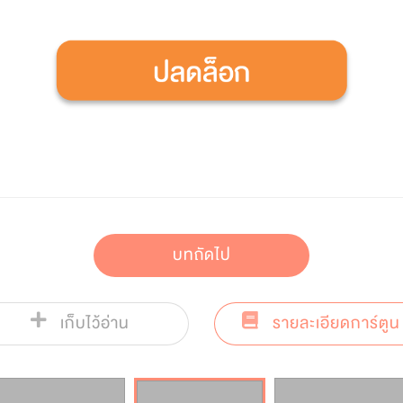
บทถัดไป
เก็บไว้อ่าน
รายละเอียดการ์ตูน