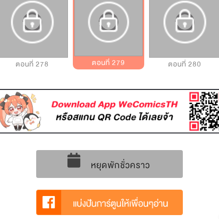
ตอนที่ 279
ตอนที่ 278
ตอนที่ 280
หยุดพักชั่วคราว