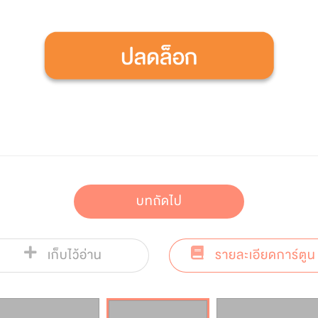
บทถัดไป
เก็บไว้อ่าน
รายละเอียดการ์ตูน