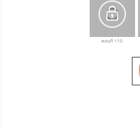
ตอนที่ 168
ตอนที่ 169
ตอนที่ 170