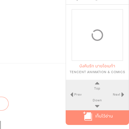
บังคับรัก นายโอเมก้า
TENCENT ANIMATION & COMICS
Top
Prev
Next
Down
เก็บไว้อ่าน