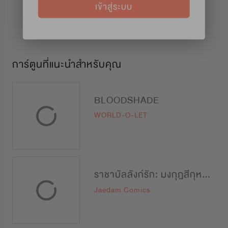
เข้าสู่ระบบ
การ์ตูนที่แนะนำสำหรับคุณ
BLOODSHADE
WORLD-O-LET
ราชาบัลลังก์รัก: มงกุฎสีกุหลาบ
Jaedam Comics