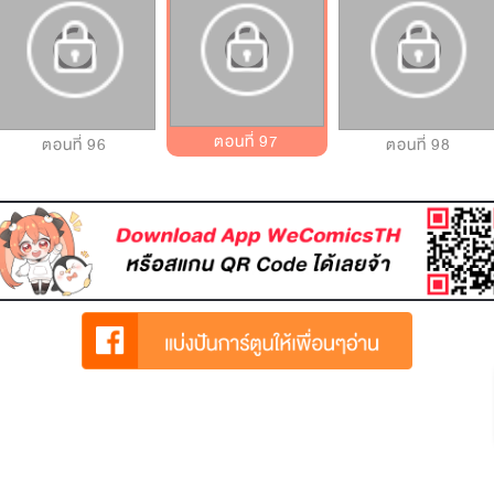
ตอนที่ 97
ตอนที่ 96
ตอนที่ 98