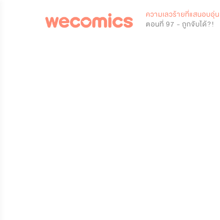
0
ความเลวร้ายที่แสนอบอุ่น
ตอนที่ 97 - ถูกจับได้?!