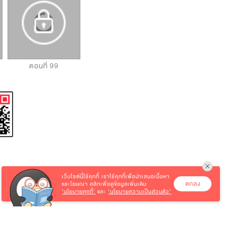
ตอนที่ 99
ตอนที่ 100
ตอนที่ 101
เว็บไซต์นี้ใช้คุกกี้
เราใช้คุกกี้เพื่อนำเสนอเนื้อหา
ตกลง
และโฆษณา คลิกเพื่อดูข้อมูลเพิ่มเติม
‘นโยบายคุกกี้’
และ
‘นโยบายความเป็นส่วนตัว’