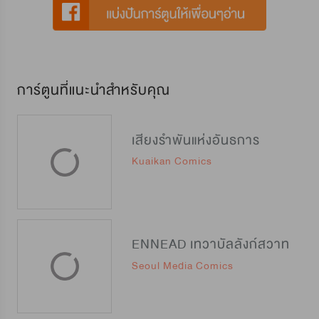
การ์ตูนที่แนะนำสำหรับคุณ
เสียงรำพันแห่งอันธการ
Kuaikan Comics
ENNEAD เทวาบัลลังก์สวาท
Seoul Media Comics