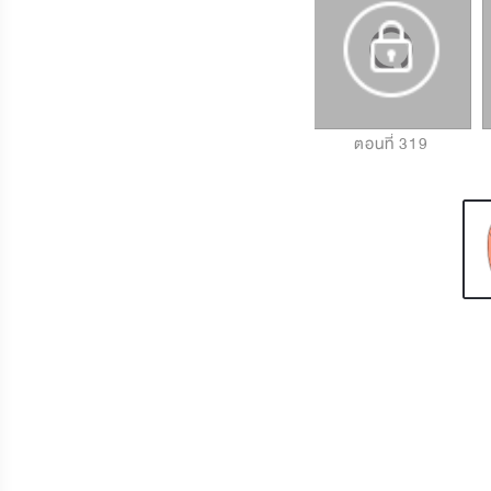
ตอนที่ 317
ตอนที่ 318
ตอนที่ 319