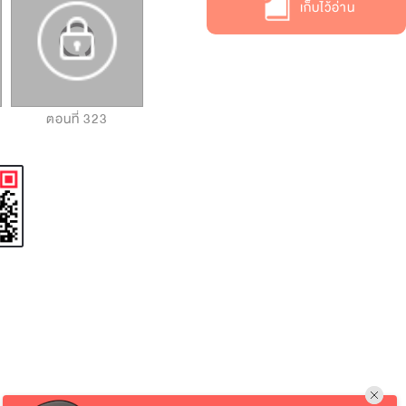
เก็บไว้อ่าน
ตอนที่ 323
ตอนที่ 324
ตอนที่ 325