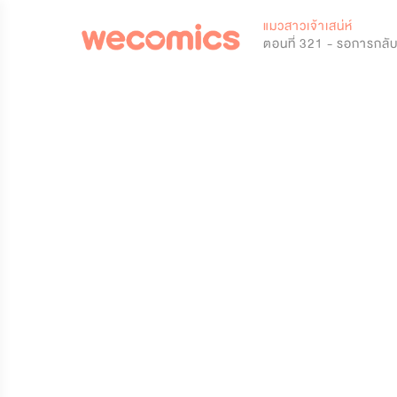
0
แมวสาวเจ้าเสน่ห์
ตอนที่ 321 - รอการกลั