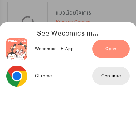
แมวน้อยใจเกเร
Kuaikan Comics
See Wecomics in...
Wecomics TH App
Open
ลุ้นรัก นัก(เรียน)ปราบวิญญาณ [封灵特优生]
maomaobooks
Chrome
Continue