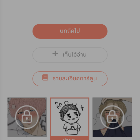
บทถัดไป
เก็บไว้อ่าน
รายละเอียดการ์ตูน