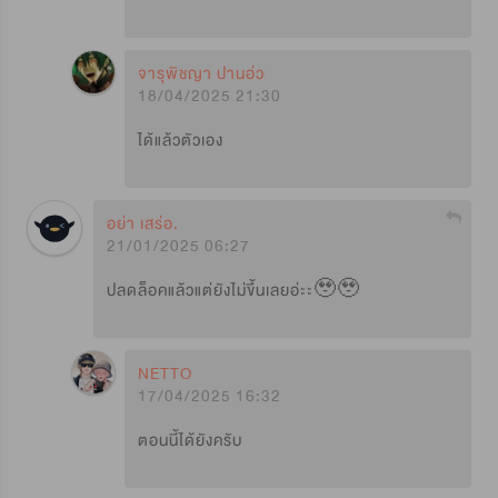
จารุพิชญา ปานอ่วม
18/04/2025 21:30
ได้แล้วตัวเอง
อย่า เสร่อ.
21/01/2025 06:27
ปลดล็อคแล้วแต่ยังไม่ขึ้นเลยอ่ะะ🥹🥹
NETTO
17/04/2025 16:32
ตอนนี้ได้ยังครับ