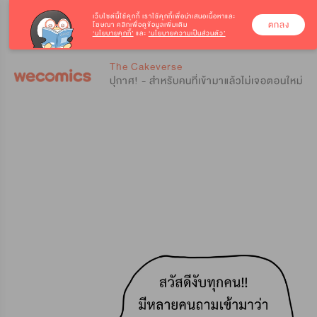
เว็บไซต์นี้ใช้คุกกี้
เราใช้คุกกี้เพื่อนำเสนอเนื้อหาและ
ตกลง
โฆษณา คลิกเพื่อดูข้อมูลเพิ่มเติม
‘นโยบายคุกกี้’
และ
‘นโยบายความเป็นส่วนตัว’
0
0
The Cakeverse
ปุกาศ! - สำหรับคนที่เข้ามาแล้วไม่เจอตอนใหม่