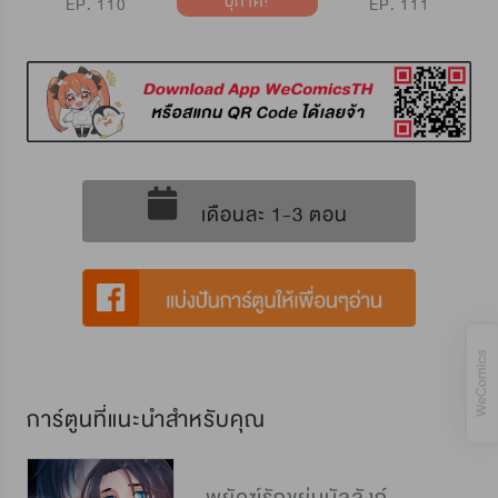
ปุกาศ!
EP. 110
EP. 111
เดือนละ 1-3 ตอน
การ์ตูนที่แนะนำสำหรับคุณ
พยัคฆ์รักขย่มบัลลังก์