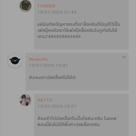
FIOWER
18/01/2025 07:43
แต่มันเกิดปัญหาตรงที่เราล็อคอินที่บัญชีไว้เป็น
เฟสบุ๊คเเล้วเราใช้เฟสบุ๊คล็อคอินในกูเกิลไม่ได้
เเทน7485959855566
Meanchu
13/01/2025 10:47
ตัวเองเราปลดล็อคไม่ได้อ่ะ
NETTO
13/01/2025 12:01
ต้องเข้าไปปลดล็อกในเว็บไซต์นะครับ ในแอพ
ตอนนี้ยังไม่มีให้ตั้งค่าปลดล็อกครับ