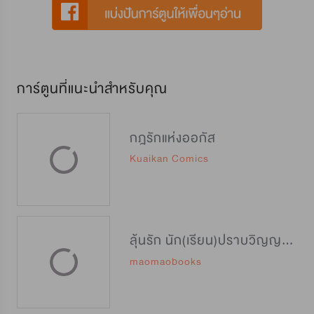
การ์ตูนที่แนะนำสำหรับคุณ
กฎรักแห่งออกัส
Kuaikan Comics
ลุ้นรัก นัก(เรียน)ปราบวิญญาณ [封灵特优生]
maomaobooks