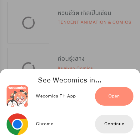
หวนชีวิต เกิดเป็นเซียน
TENCENT ANIMATION & COMICS
ก่อนรุ่งสาง
Kuaikan Comics
See Wecomics in...
Wecomics TH App
Open
ลุ้นรัก นัก(เรียน)ปราบวิญญาณ [封灵特优生]
maomaobooks
Chrome
Continue