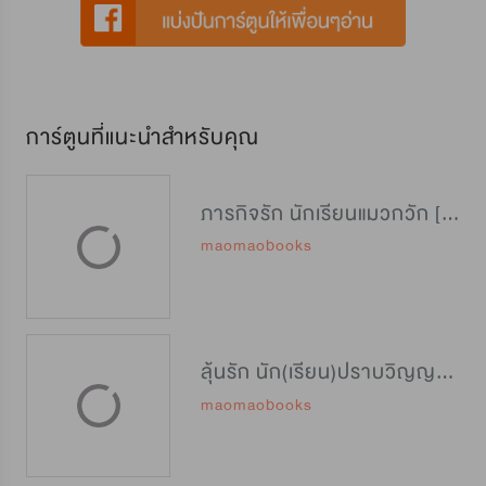
การ์ตูนที่แนะนำสำหรับคุณ
ภารกิจรัก นักเรียนแมวกวัก [招财特优生]
maomaobooks
ลุ้นรัก นัก(เรียน)ปราบวิญญาณ [封灵特优生]
maomaobooks