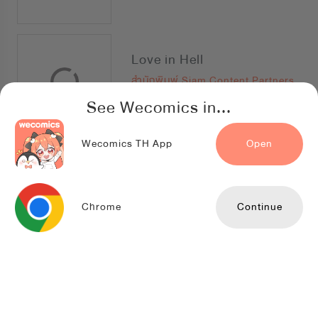
Love in Hell
สำนักพิมพ์ Siam Content Partners
See Wecomics in...
Wecomics TH App
Open
ดวงใจที่หายไป A Marrying Man
Jaedam Comics
Chrome
Continue