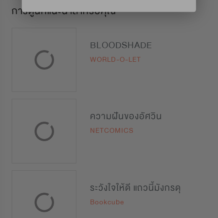
การ์ตูนที่แนะนำสำหรับคุณ
BLOODSHADE
WORLD-O-LET
ความฝันของอัศวิน
NETCOMICS
ระวังใจให้ดี แถวนี้มังกรดุ
Bookcube