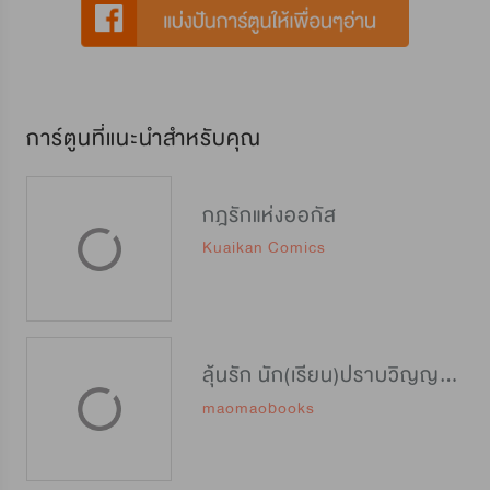
การ์ตูนที่แนะนำสำหรับคุณ
กฎรักแห่งออกัส
Kuaikan Comics
ลุ้นรัก นัก(เรียน)ปราบวิญญาณ [封灵特优生]
maomaobooks