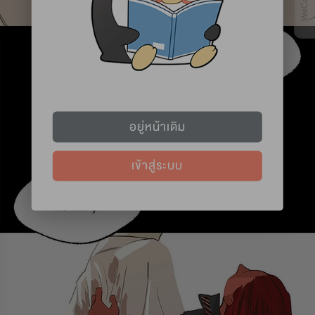
อยู่หน้าเดิม
เข้าสู่ระบบ