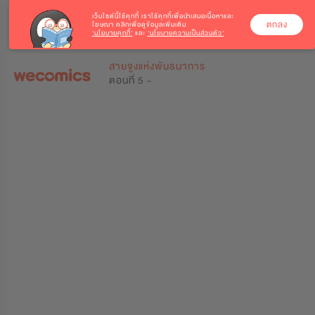
เว็บไซต์นี้ใช้คุกกี้
เราใช้คุกกี้เพื่อนำเสนอเนื้อหาและ
ตกลง
โฆษณา คลิกเพื่อดูข้อมูลเพิ่มเติม
‘นโยบายคุกกี้’
และ
‘นโยบายความเป็นส่วนตัว’
0
0
สายจูงแห่งพันธนาการ
ตอนที่ 5 -