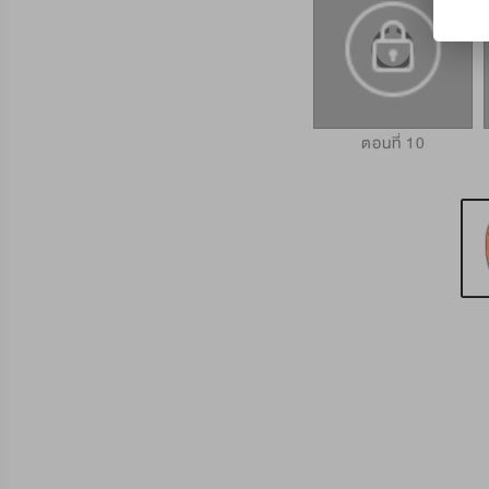
ตอนที่ 8
ตอนที่ 9
ตอนที่ 10