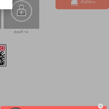
เก็บไว้อ่าน
ตอนที่ 14
ตอนที่ 15
ตอนที่ 16