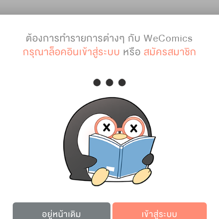
ต้องการทำรายการต่างๆ กับ WeComics
กรุณาล็อคอินเข้าสู่ระบบ
หรือ
สมัครสมาชิก
บทถัดไป
เก็บไว้อ่าน
รายละเอียดการ์ตูน
อยู่หน้าเดิม
เข้าสู่ระบบ