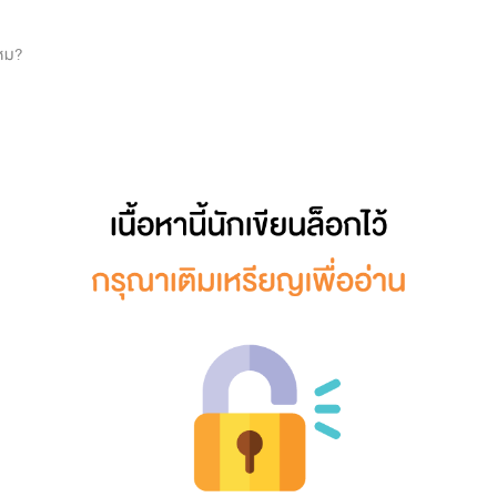
0
น
ไหม?