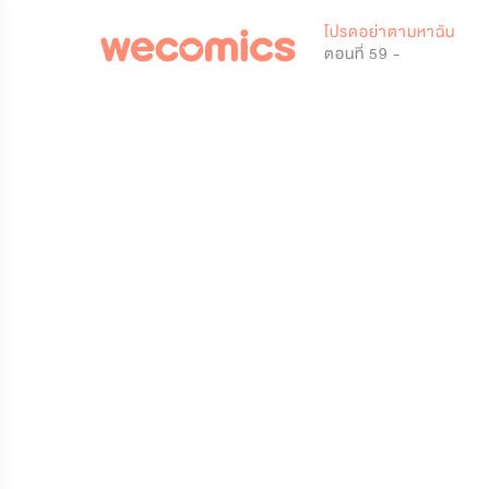
0
โปรดอย่าตามหาฉัน
ตอนที่ 59 -