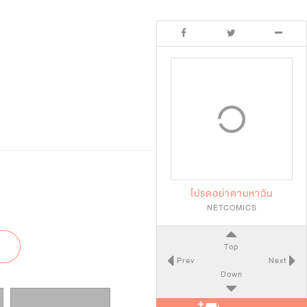
โปรดอย่าตามหาฉัน
NETCOMICS
Top
Prev
Next
Down