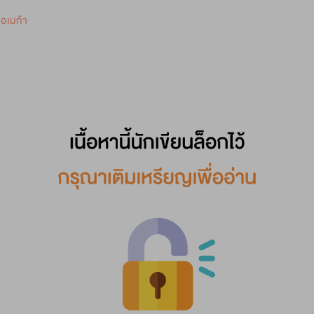
0
โอเมก้า