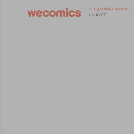
0
สายจูงแห่งพันธนาการ
ตอนที่ 27 -