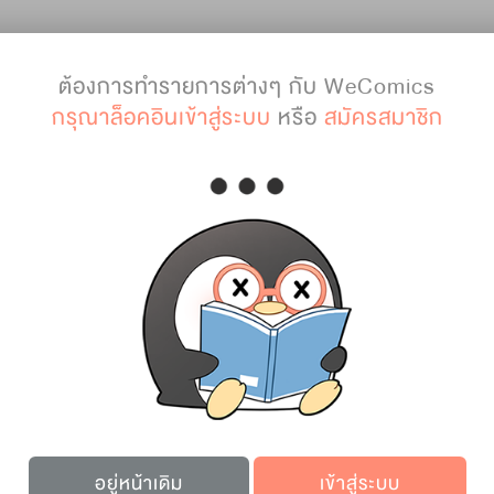
ต้องการทำรายการต่างๆ กับ WeComics
กรุณาล็อคอินเข้าสู่ระบบ
หรือ
สมัครสมาชิก
บทถัดไป
เก็บไว้อ่าน
รายละเอียดการ์ตูน
อยู่หน้าเดิม
เข้าสู่ระบบ