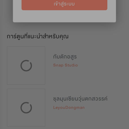
เข้าสู่ระบบ
การ์ตูนที่แนะนำสำหรับคุณ
กับดักอสูร
Snap Studio
ชุลมุนเซียนวุ่นตกสวรรค์
LeyouDongman